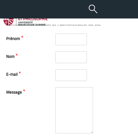
Contact
Formulaire à destination de l'administrateur du site
*
Prénom
*
Nom
*
E-mail
*
Message