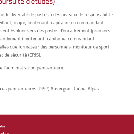
ursuite d’études)
ande diversité de postes à des niveaux de responsabilité
rveillant, major, lieutenant, capitaine ou commandant
peuvent évoluer vers des postes d’encadrement (premiers
mmandement (lieutenant, capitaine, commandant
 telles que formateur des personnels, moniteur de sport
 de sécurité (ERIS).
e l’administration pénitentiaire.
vices pénitentiaires (DISP) Auvergne-Rhône-Alpes,
ales
ookies