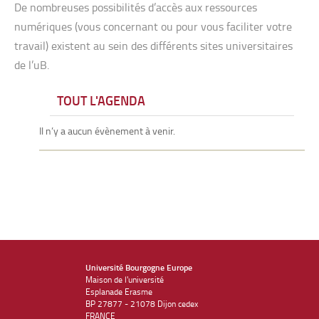
De nombreuses possibilités d’accès aux ressources
numériques (vous concernant ou pour vous faciliter votre
travail) existent au sein des différents sites universitaires
de l’uB.
TOUT L'AGENDA
Il n’y a aucun évènement à venir.
Université Bourgogne Europe
Maison de l'université
Esplanade Erasme
BP 27877 - 21078 Dijon cedex
FRANCE