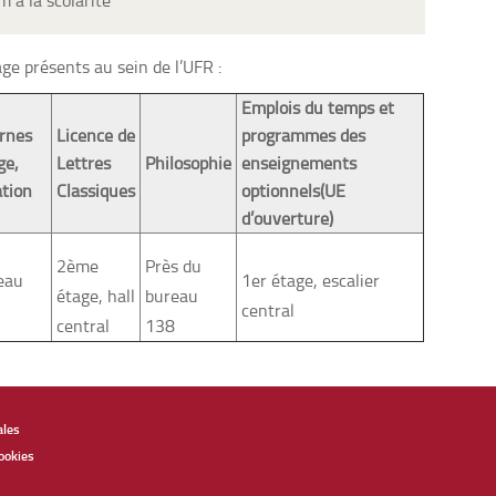
 à la scolarité
ge présents au sein de l’UFR :
Emplois du temps et
ernes
Licence de
programmes des
ge,
Lettres
Philosophie
enseignements
tion
Classiques
optionnels(UE
d’ouverture)
2ème
Près du
reau
1er étage, escalier
étage, hall
bureau
central
central
138
ales
ookies