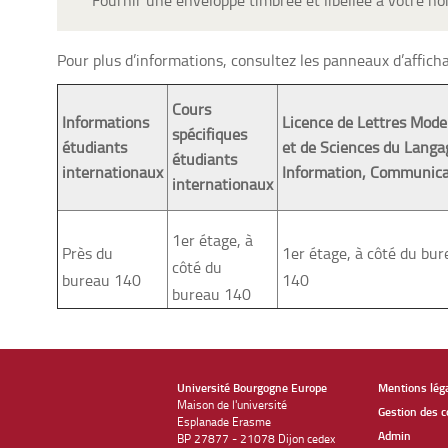
Fournir une enveloppe timbrée et libellée à votre nom
Pour plus d’informations, consultez les panneaux d’afficha
Cours
Informations
Licence de Lettres Mod
spécifiques
étudiants
et de Sciences du Langa
étudiants
internationaux
Information, Communica
internationaux
1er étage, à
Près du
1er étage, à côté du bu
côté du
bureau 140
140
bureau 140
Université Bourgogne Europe
Mentions lég
Maison de l'université
Gestion des c
Esplanade Erasme
Admin
BP 27877 - 21078 Dijon cedex