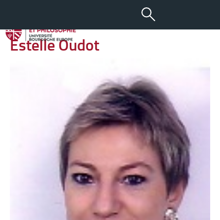
-
+
09 AVR 2013
aA
Estelle Oudot