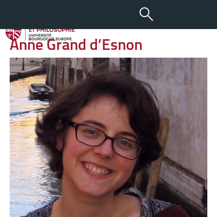
-
+
04 SEP 2018
aA
Anne Grand d’Esnon