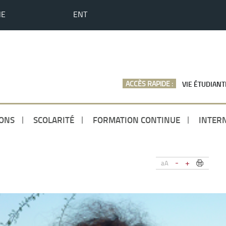
HE
ENT
ACCÈS RAPIDE :
VIE ÉTUDIANT
ONS
SCOLARITÉ
FORMATION CONTINUE
INTER
-
+
aA