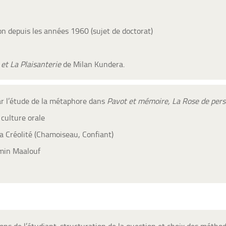
on depuis les années 1960 (sujet de doctorat)
 et La Plaisanterie
de Milan Kundera.
r l’étude de la métaphore dans
Pavot et mémoire, La Rose de pers
 culture orale
la Créolité (Chamoiseau, Confiant)
Amin Maalouf
ns de l’étudiant: structuration de la question et choix des méthod