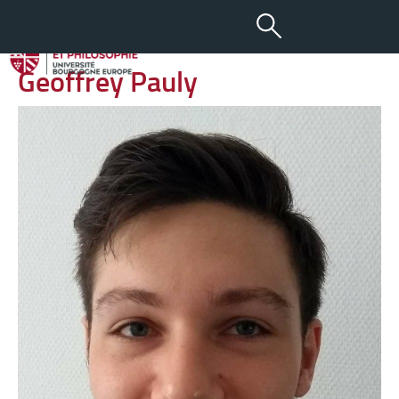
-
+
09 SEP 2018
aA
Geoffrey Pauly