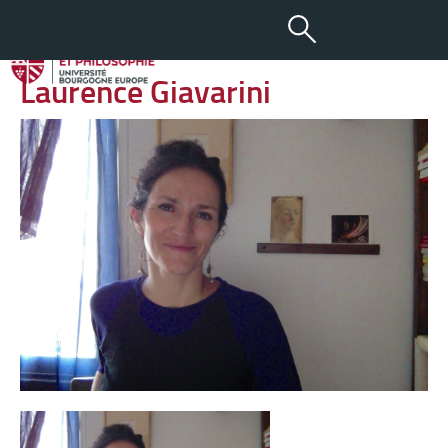
-
+
08 AVR 2013
aA
Laurence Giavarini