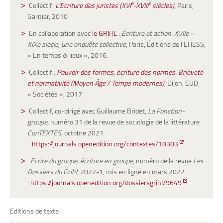
e
e
Collectif:
L’Ecriture des juristes (XVI
-XVIII
siècles)
,
Paris,
Garnier, 2010
En collaboration avec
le GRIHL
:
Écriture et action. XVIIe –
XIXe siècle, une enquête collective
, Paris, Éditions de l’EHESS,
« En temps & lieux », 2016.
Collectif :
Pouvoir des formes, écriture des normes. Brièveté
et normativité (Moyen Âge / Temps modernes)
, Dijon, EUD,
« Sociétés », 2017.
Collectif, co-dirigé avec Guillaume Bridet,
La Fonction-
groupe,
numéro 31 de la revue de sociologie de la littérature
ConTEXTES,
octobre 2021
:
https://journals.openedition.org/contextes/10303
Ecrire du groupe, écriture en groupe
, numéro de la revue
Les
Dossiers du Grihl
, 2022-1, mis en ligne en
mars 2022
:
https://journals.openedition.org/dossiersgrihl/9649
Editions de texte