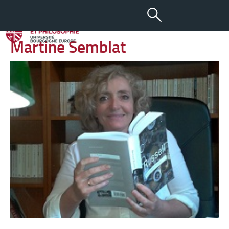
-
+
15 AVR 2013
aA
Martine Semblat