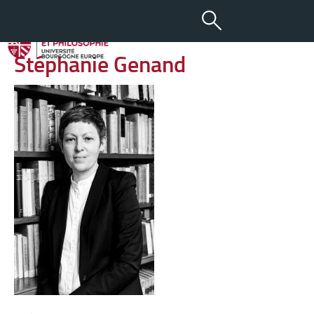
-
+
15 AOÛT 2019
aA
Stéphanie Genand