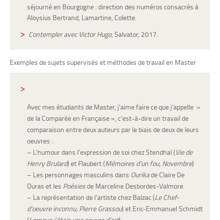
séjourné en Bourgogne : direction des numéros consacrés à
Aloysius Bertrand, Lamartine, Colette.
Contempler avec Victor Hugo
, Salvator, 2017.
Exemples de sujets supervisés et méthodes de travail en Master
Avec mes étudiants de Master, j’aime faire ce que j’appelle »
de la Comparée en Française », c’est-à-dire un travail de
comparaison entre deux auteurs par le biais de deux de leurs
oeuvres :
– L’humour dans l’expression de soi chez Stendhal (
Vie de
Henry Brulard
) et Flaubert (
Mémoires d’un fou, Novembre
)
– Les personnages masculins dans
Ourika
de Claire De
Duras et les
Poésies
de Marceline Desbordes-Valmore.
– La représentation de l’artiste chez Balzac (
Le Chef-
d’oeuvre inconnu, Pierre Grassou
) et Eric-Emmanuel Schmidt
(
Lorsque j’étais une oeuvre d’art
).