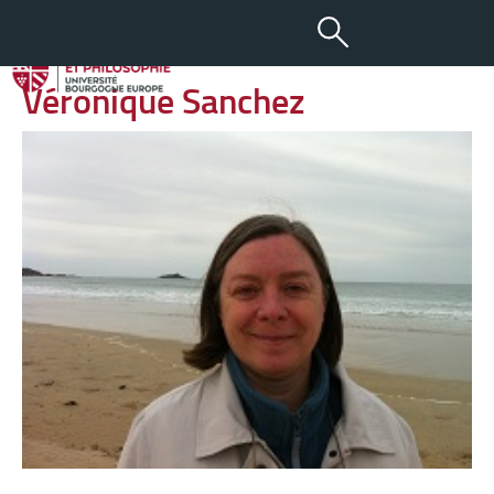
-
+
08 AVR 2013
aA
Véronique Sanchez