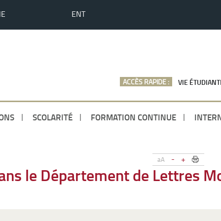
HE
ENT
ACCÈS RAPIDE :
VIE ÉTUDIANT
ONS
SCOLARITÉ
FORMATION CONTINUE
INTER
-
+
aA
ans le Département de Lettres M