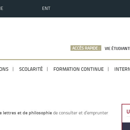
HE
ENT
ACCÈS RAPIDE :
VIE ÉTUDIANT
ONS
SCOLARITÉ
FORMATION CONTINUE
INTER
U
 lettres et de philosophie
de consulter et d’emprunter