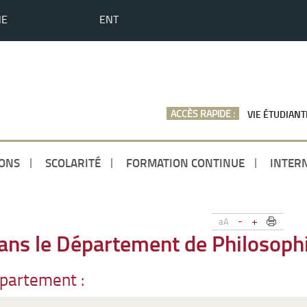
HE
ENT
ACCÈS RAPIDE :
VIE ÉTUDIANT
ONS
SCOLARITÉ
FORMATION CONTINUE
INTER
-
+
aA
ans le Département de Philosoph
épartement :